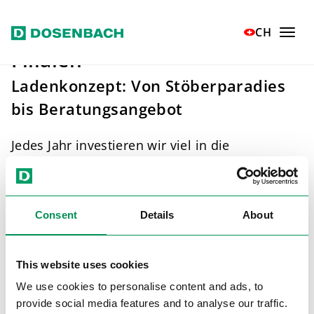
Zum Hauptinhalt springen
CH
Filialen
Ladenkonzept: Von Stöberparadies
bis Beratungsangebot
Jedes Jahr investieren wir viel in die
Modernisierung unserer Läden und in die
Erschliessung attraktiver Standorte.
Grosszügige Verkaufsflächen, moderne
Consent
Details
About
Lichtführung und übersichtliche
Warenpräsentation sorgen für ein rundum
gelungenes Einkaufserlebnis.
This website uses cookies
We use cookies to personalise content and ads, to
provide social media features and to analyse our traffic.