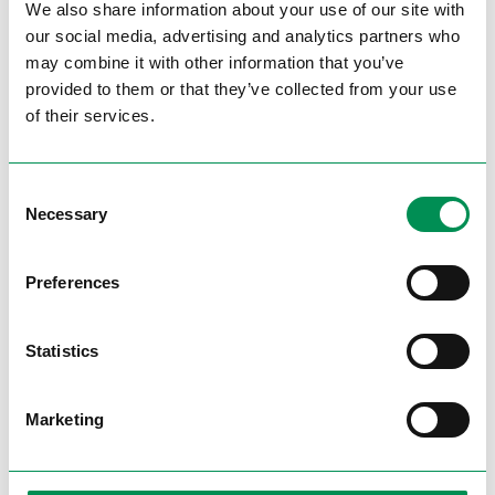
We also share information about your use of our site with
our social media, advertising and analytics partners who
may combine it with other information that you’ve
provided to them or that they’ve collected from your use
of their services.
Consent
Filialen:
Necessary
Selection
Schweizweit finden Sie uns auf den angesagten
Flaniermeilen in den Top-Einkaufszenten
Preferences
genauso wie in ländlichen Regionen.
Statistics
Unsere Filialen mit dem modernen Racksystem
laden zum selbstständigen ungestörten
Stöbern ein. Wer eine Beratung wünscht,
Marketing
bekommt sie durch unser Fachpersonal.