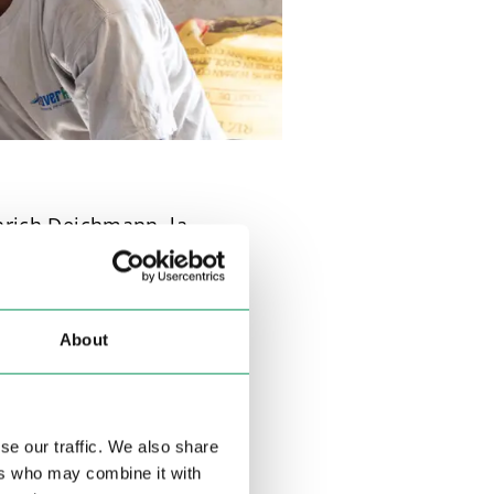
nrich Deichmann, la
ltre 200 progetti a
ario. Negli ultimi anni
 il 70% della
About
tto su progetti a lungo
 l’approvvigionamento di
isce a migliorare
se our traffic. We also share
ers who may combine it with