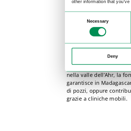
other information that you’ve
Consent
In occasione di catastrofi
Necessary
Selection
fondazione fornisce anche
guida:„L’azienda deve ess
Progetti di svil
Deny
Oltre agli interventi imme
nella valle dell’Ahr, la 
garantisce in Madagascar
di pozzi, oppure contribu
grazie a cliniche mobili.