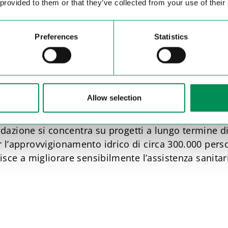
 provided to them or that they’ve collected from your use of their
 come i terremoti in Turchia e Siria o le alluvioni nel
Preferences
Statistics
 un aiuto diretto ed efficace – sempre in linea con 
ere al servizio dell’uomo“.
uppo internazionali
Allow selection
diati in caso di catastrofi come i terremoti in Turch
fondazione si concentra su progetti a lungo termine 
 l’approvvigionamento idrico di circa 300.000 perso
isce a migliorare sensibilmente l’assistenza sanitari