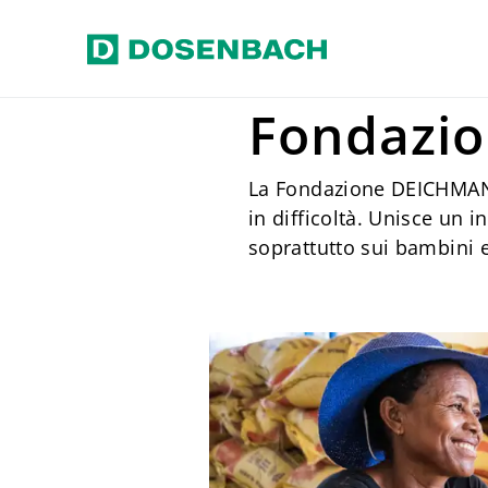
Vai al contenuto principale
Home
Responsabilità
Sozial
Fondazi
La Fondazione DEICHMANN 
in difficoltà. Unisce un 
soprattutto sui bambini e