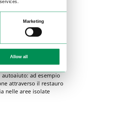
 services.
la valle dell’Ahr, la
Marketing
il proprio principio
Allow all
ia/Siria o le alluvioni
di autoaiuto: ad esempio
ne attraverso il restauro
a nelle aree isolate