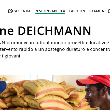
es Engagement
Fondazione DEICHMANN
L’AZIENDA
RESPONSABILITÀ
FASHION
STAMPA
one DEICHMANN
promuove in tutto il mondo progetti educativi e d
intervento rapido a un sostegno duraturo e concentr
 i giovani.