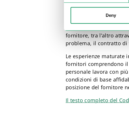
Gli enti di controllo ind
l’accordo viene rispettato
Deny
all’estero insieme agli e
riscontrate violazioni d
fornitore, tra l’altro at
problema, il contratto di
Le esperienze maturate in
fornitori comprendono il 
personale lavora con più 
condizioni di base affida
posizione del fornitore n
Il testo completo del Cod