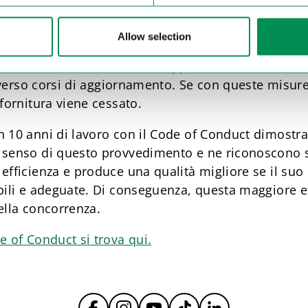
ipendenti si recano, con o senza preavviso, negli sta
 o meno. Tra l’altro, la Dosenbach lavora sia nel ter
Allow selection
nti di supervisione tecnica come TÜV Süd, SGS, Inte
el Code of Conduct, si tenta dapprima di far cambi
traverso corsi di aggiornamento. Se con queste misur
 fornitura viene cessato.
 10 anni di lavoro con il Code of Conduct dimostran
senso di questo provvedimento e ne riconoscono subi
efficienza e produce una qualità migliore se il suo 
bili e adeguate. Di conseguenza, questa maggiore ef
ella concorrenza.
e of Conduct si trova qui.