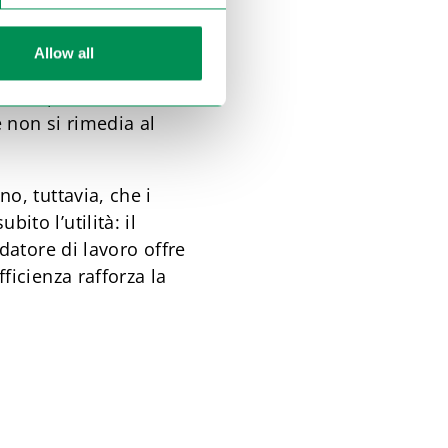
bilimenti controllando se
ritorio nazionale sia
Allow all
rtek ed STR. Se vengono
are comportamento al
e non si rimedia al
o, tuttavia, che i
to l’utilità: il
datore di lavoro offre
ficienza rafforza la