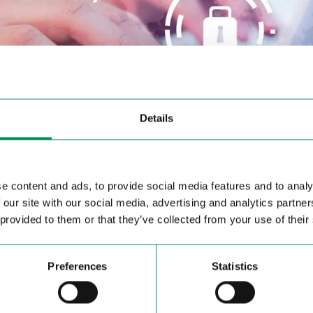
Details
oncordati standard sociali e ambientali vincolanti c
egole sono fissate nel Code of Conduct (codice di c
e content and ads, to provide social media features and to analy
 our site with our social media, advertising and analytics partn
ato in base al singolo paese. Il codice si basa su
 provided to them or that they’ve collected from your use of their
 Organization e vincola i fornitori a osservare det
sposizioni per la protezione dei lavoratori.
Preferences
Statistics
nomi ne assicurano il rispetto.