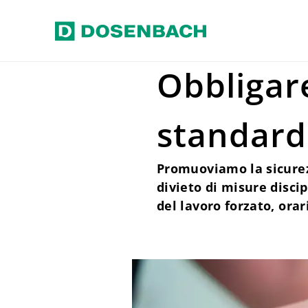
Vai al contenuto principale
Home
Responsabilità
Fornito
Obbligare
standard
Promuoviamo la sicurezza
divieto di misure disci
del lavoro forzato, or