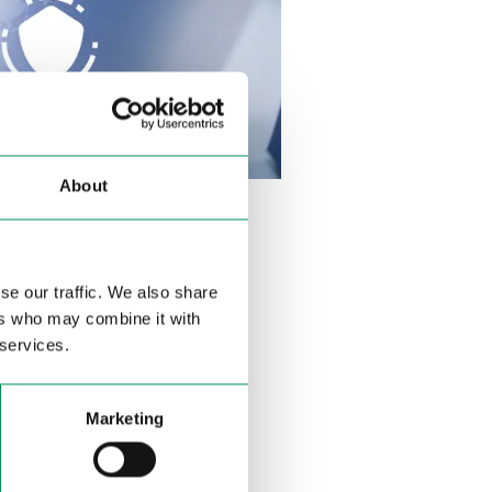
About
he l’azienda fornitrice
ondotta) sviluppato dalla
se our traffic. We also share
ers who may combine it with
lle norme
 services.
erminati comportamenti e
Marketing