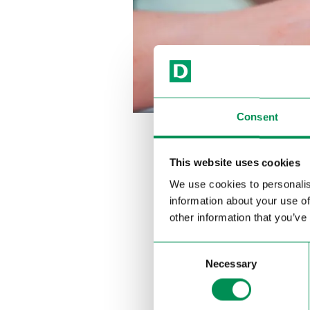
Consent
This website uses cookies
Con i fornitori vengono c
deve rispettare. Queste r
We use cookies to personalis
information about your use of
Dosenbach stessa e adegu
other information that you’ve
dell’International Labour
metodi di produzione o di
Consent
Necessary
Selection
I controlli auto