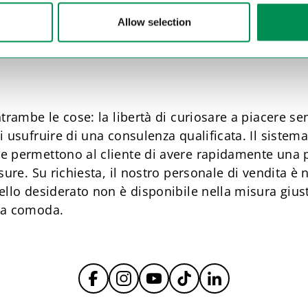
zo, ma anche la qualità delle scarpe sia garantita, 
Allow selection
le collezioni nello sviluppo dei prodotti e facciamo
rnamente che esternamente.
ntrambe le cose: la libertà di curiosare a piacere se
i usufruire di una consulenza qualificata. Il sistema
e permettono al cliente di avere rapidamente una
isure. Su richiesta, il nostro personale di vendita è
ello desiderato non è disponibile nella misura gius
iva comoda.