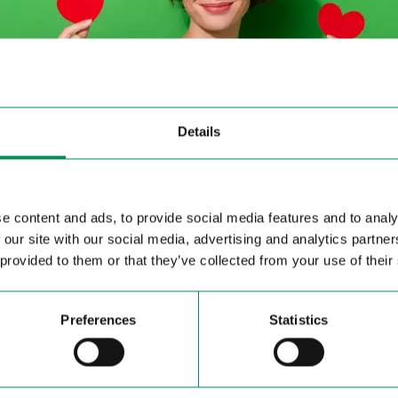
Details
e content and ads, to provide social media features and to analy
 our site with our social media, advertising and analytics partn
siamo impegnati a fare in modo che le scarpe rimane
 provided to them or that they’ve collected from your use of their
to reso possibile grazie all’acquisto diretto di gran
organizzazione razionale dei negozi con una presen
esperienza su come funziona il commercio di calzatu
Preferences
Statistics