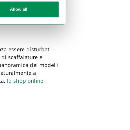
interveniamo già nella
Allow all
controllare
i risultati
nza essere disturbati –
 di scaffalature e
 panoramica dei modelli
 naturalmente a
ta,
lo shop online