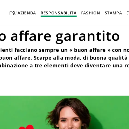
 e sicurezza
Garanzia
L’AZIENDA
RESPONSABILITÀ
FASHION
STAMPA
o affare garantito
lienti facciano sempre un « buon affare » con no
buon affare. Scarpe alla moda, di buona qualità
binazione a tre elementi deve diventare una rea