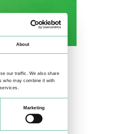
About
se our traffic. We also share
ers who may combine it with
ssero accessibili ai
 services.
di quantità dai fornitori,
tazione moderna dei
re.
Marketing