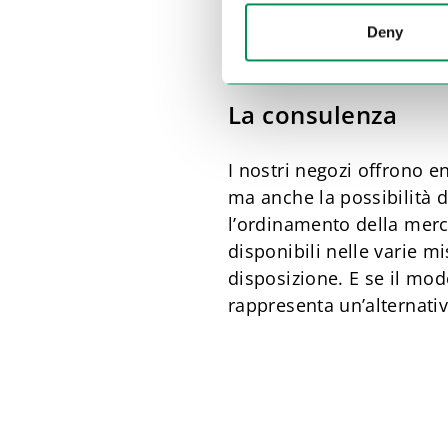
Affinché non solo il prez
Deny
fase di progettazione del
costantemente, sia inte
La consulenza
I nostri negozi offrono e
ma anche la possibilità d
l’ordinamento della merc
disponibili nelle varie m
disposizione. E se il mod
rappresenta un’alternat