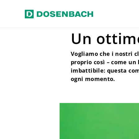
Vai al contenuto principale
Home
Responsabilità
Qualità
Un ottim
Vogliamo che i nostri c
proprio così – come un 
imbattibile: questa com
ogni momento.