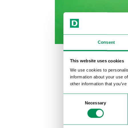
Consent
This website uses cookies
I prezzi
We use cookies to personalis
information about your use of
Negli ultimi decenni ci 
other information that you’ve
consumatori. Questo è sta
senza intermediari, all’
Consent
prodotti e a decenni di 
Necessary
Selection
La qualità