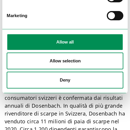
Germania, il cui giro d’affari nel 2015 è
cresciuto da 2,02 a 2,1 bilioni di Euro e
Marketing
ammonta al 32% rispetto al fatturato del
gruppo.
Nel 2025 il gruppo Deichmann in Germania ha
Allow all
venduto circa 67 milioni di paia di scarpe.
Svizzera
Allow selection
Dosenbach è sinonimo di un ottimo rapporto
Deny
qualità-prezzo e di una particolare cordialità
nei confronti dei clienti. Questa promessa ai
consumatori svizzeri è confermata dai risultati
annuali di Dosenbach. In qualità di più grande
rivenditore di scarpe in Svizzera, Dosenbach ha
venduto circa 11 milioni di paia di scarpe nel
2020. Circa 1.200 dipendenti garantiscono la