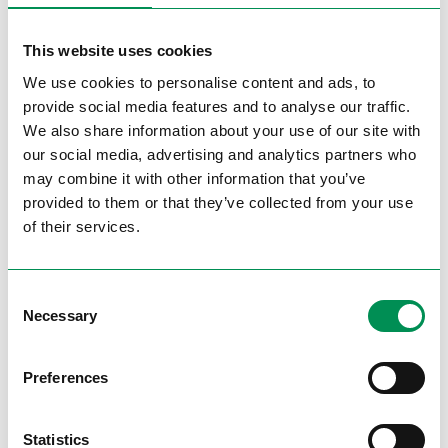
Si è registrato un incremento di 2 milioni di
7
4
6
6
6
6
6
6
paia di scarpe vendute in più (+ 1,3 %) rispetto
8
5
7
7
7
7
7
7
This website uses cookies
all’anno precedente.
9
6
8
8
8
8
8
8
We use cookies to personalise content and ads, to
Deichmann ha circa 49.900 dipendenti
provide social media features and to analyse our traffic.
0
7
9
9
9
9
9
9
We also share information about your use of our site with
complessivamente in Germania, in altri 36
1
8
0
0
0
0
0
0
our social media, advertising and analytics partners who
paesi europei e negli USA.
may combine it with other information that you’ve
provided to them or that they’ve collected from your use
Germania
of their services.
Circa 16.400 dipendenti suddivisi in 1.400 punti
vendita (fino al 31/12/2025), l’amministrazione
Consent
aziendale così come diversi magazzini centrali
Necessary
Selection
dedicati alla distribuzione di calzature (centri
di distribuzione) stanno lavorando per il
Preferences
gruppo Deichmann SE in Germania. Nel 2016
Deichmann assumerà 210 nuovi dipendenti in
Statistics