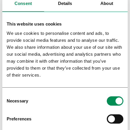
Consent
Details
About
This website uses cookies
We use cookies to personalise content and ads, to
provide social media features and to analyse our traffic.
We also share information about your use of our site with
our social media, advertising and analytics partners who
Nel corso dei decenni, DOSENBACH con
may combine it with other information that you’ve
DEICHMANN non ha soltanto sostenuto
provided to them or that they’ve collected from your use
numerose iniziative, ma ne ha anche fondate
of their services.
di proprie in modo indipendente. Tra queste
figurano, ad esempio, la Fondazione
Consent
DEICHMANN e l’opera di aiuto wortundtat. Esse
Necessary
Selection
rendono visibile ciò che ci spinge ogni giorno:
migliorare positivamente la vita delle nostre
Preferences
clienti e dei nostri clienti, dei collaboratori e
delle persone in difficoltà.