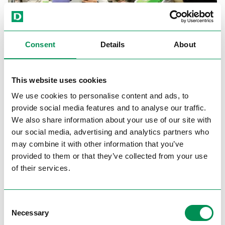
Consent
Details
About
Per raggiungere nei nostri negozi prezzi di
vendita convenienti senza precedenti. Inoltre, il
This website uses cookies
contatto diretto con i fornitori comporta un
We use cookies to personalise content and ads, to
ulteriore vantaggio: nelle aggiudicazioni
provide social media features and to analyse our traffic.
internazionali degli ordini abbiamo tenuto
We also share information about your use of our site with
sott’occhio, oltre agli standard di qualità, in
our social media, advertising and analytics partners who
particolare agli standard sociali dei fornitori e
may combine it with other information that you’ve
possiamo quindi garantire condizioni di lavoro
provided to them or that they’ve collected from your use
adeguate. Con il cosiddetto Code of Conduct
of their services.
(codice di condotta) obblighiamo i produttori a
trattare i loro dipendenti e l’ambiente con la
Consent
massima cura.
Necessary
Selection