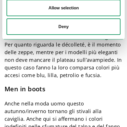
Allow selection
Nonostante il predominio degli stivali, non
mancano naturalmente nemmeno décolleté e
Deny
ballerine. Per essere alla moda però, entrambe
devono essere dotate di fascia sulla caviglia.
Per quanto riguarda le décolleté, è il momento
delle zeppe, mentre per i modelli più eleganti
non deve mancare il plateau sull’avampiede. In
questo caso fanno la loro comparsa colori più
accesi come blu, lilla, petrolio e fucsia.
Men in boots
Anche nella moda uomo questo
autunno/inverno tornano gli stivali alla
caviglia. Anche qui si affermano i colori
indefiniti nelle sfumature del talpa e del fango.