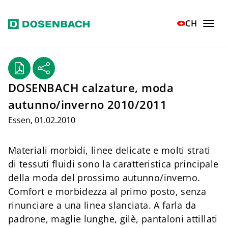
Vai al contenuto principale
Home
Stampa
Communicati stampa
CH
DOSENBACH calzature, moda autunno/invern...
DOSENBACH calzature, moda
autunno/inverno 2010/2011
Essen, 01.02.2010
Materiali morbidi, linee delicate e molti strati
di tessuti fluidi sono la caratteristica principale
della moda del prossimo autunno/inverno.
Comfort e morbidezza al primo posto, senza
rinunciare a una linea slanciata. A farla da
padrone, maglie lunghe, gilè, pantaloni attillati