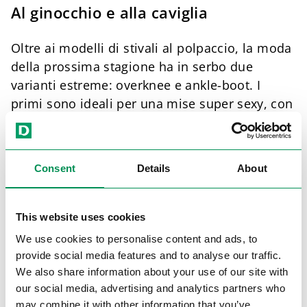
Al ginocchio e alla caviglia
Oltre ai modelli di stivali al polpaccio, la moda
della prossima stagione ha in serbo due
varianti estreme: overknee e ankle-boot. I
primi sono ideali per una mise super sexy, con
tacchi a spillo molto sottili o comunque alti e
slanciati. A farla da padrona, la pelle lucida e il
colore nero. In alternativa viene proposto il
Consent
Details
About
look da moschettieri, con tacco ampio e suola
piatta. In questo caso dominano gli
scamosciati e le tutte le possibili varianti color
This website uses cookies
grigio e talpa. Gli ankle-boot, dal taglio a volte
We use cookies to personalise content and ads, to
estremamente basso, hanno un’aria maliziosa.
provide social media features and to analyse our traffic.
Tacchi alti e sottili, archi estremi e punte
We also share information about your use of our site with
leggermente arrotondate per un look deciso
our social media, advertising and analytics partners who
may combine it with other information that you’ve